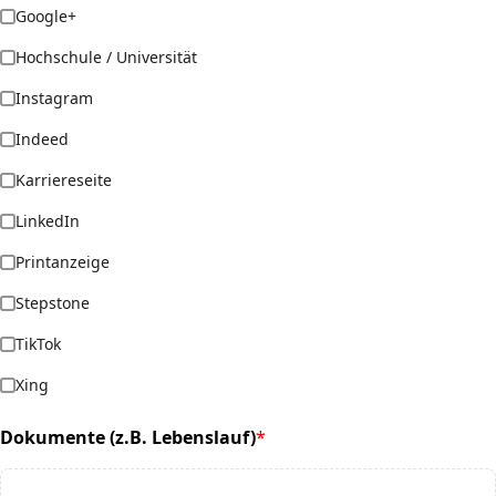
Google+
Hochschule / Universität
Instagram
Indeed
Karriereseite
LinkedIn
Printanzeige
Stepstone
TikTok
Xing
Dokumente (z.B. Lebenslauf)
*
(required)