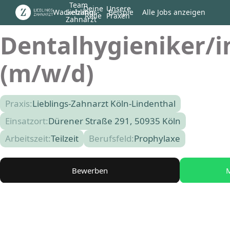
Team
Deine
Unsere
Wackelzahn
Lieblings-
Beispiel
Alle Jobs anzeigen
Rolle
Praxen
Zahnarzt
Dentalhygieniker/i
(m/w/d)
Praxis:
Lieblings-Zahnarzt Köln-Lindenthal
Einsatzort:
Dürener Straße 291, 50935 Köln
Arbeitszeit:
Teilzeit
Berufsfeld:
Prophylaxe
Bewerben
M