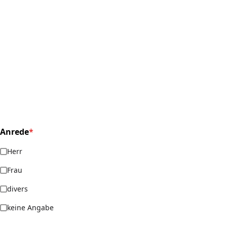
Anrede
*
(required)
Herr
Frau
divers
keine Angabe