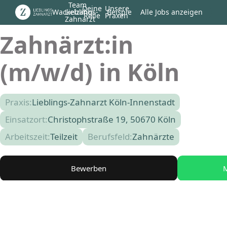
Team
Deine
Unsere
Wackelzahn
Lieblings-
Beispiel
Alle Jobs anzeigen
Rolle
Praxen
Zahnarzt
Zahnärzt:in
(m/w/d) in Köln
Praxis:
Lieblings-Zahnarzt Köln-Innenstadt
Einsatzort:
Christophstraße 19, 50670 Köln
Arbeitszeit:
Teilzeit
Berufsfeld:
Zahnärzte
Bewerben
M