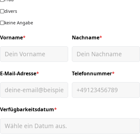
divers
keine Angabe
Vorname
*
Nachname
*
(required)
(required)
E-Mail-Adresse
*
Telefonnummer
*
(required)
(required)
Verfügbarkeitsdatum
*
(required)