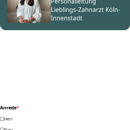
Personalleitung
Lieblings-Zahnarzt Köln-
Innenstadt
Anrede
*
(required)
Herr
Frau