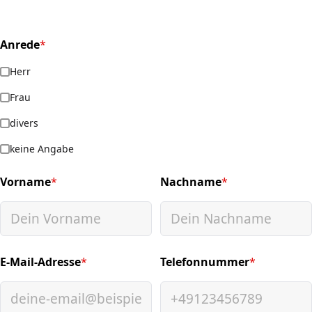
Anrede
*
(required)
Herr
Frau
divers
keine Angabe
Vorname
*
Nachname
*
(required)
(required)
E-Mail-Adresse
*
Telefonnummer
*
(required)
(required)