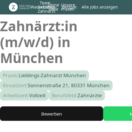
Team
Deine
Unsere
Wackelzahn
Lieblings-
Beispiel
Alle Jobs anzeigen
Rolle
Praxen
Zahnarzt
Zahnärzt:in
(m/w/d) in
München
Praxis:
Lieblings-Zahnarzt München
Einsatzort:
Sonnenstraße 21, 80331 München
Arbeitszeit:
Vollzeit
Berufsfeld:
Zahnärzte
Bewerben
M