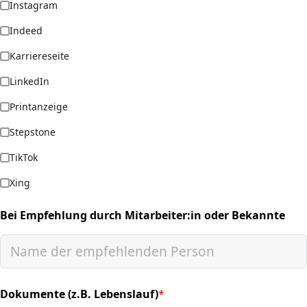
Instagram
Indeed
Karriereseite
LinkedIn
Printanzeige
Stepstone
TikTok
Xing
Bei Empfehlung durch Mitarbeiter:in oder Bekannte
Dokumente (z.B. Lebenslauf)
*
(required)