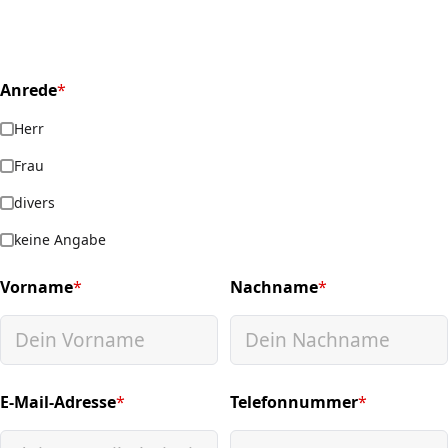
Anrede
*
(required)
Herr
Frau
divers
keine Angabe
Vorname
*
Nachname
*
(required)
(required)
E-Mail-Adresse
*
Telefonnummer
*
(required)
(required)