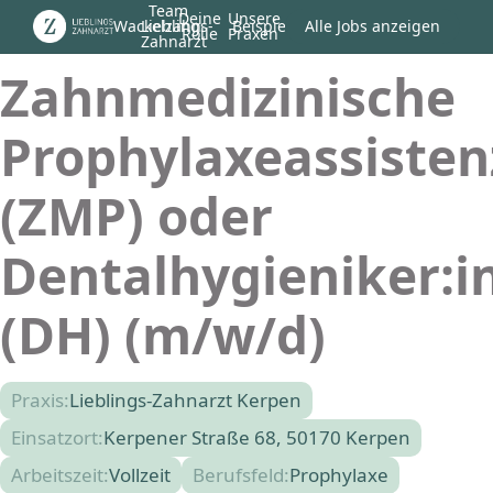
Team
Deine
Unsere
Wackelzahn
Lieblings-
Beispiel
Alle Jobs anzeigen
Rolle
Praxen
Zahnarzt
Zahnmedizinische
Prophylaxeassisten
(ZMP) oder
Dentalhygieniker:i
(DH) (m/w/d)
Praxis:
Lieblings-Zahnarzt Kerpen
Einsatzort:
Kerpener Straße 68, 50170 Kerpen
Arbeitszeit:
Vollzeit
Berufsfeld:
Prophylaxe