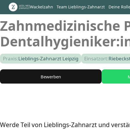
Wackelzahn
Team Lieblings-Zahnarzt
Deine Roll
Zahnmedizinische P
Dentalhygieniker:i
Praxis:
Lieblings-Zahnarzt Leipzig
Einsatzort:
Riebecks
Bewerben
M
Werde Teil von Lieblings-Zahnarzt und verst