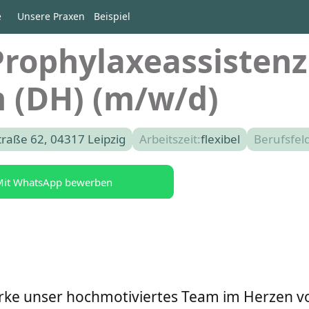
e
Unsere Praxen
Beispiel
rophylaxeassistenz
n (DH) (m/w/d)
traße 62, 04317 Leipzig
Arbeitszeit:
flexibel
Berufsfeld
it WhatsApp bewerben
ärke unser hochmotiviertes Team im Herzen v