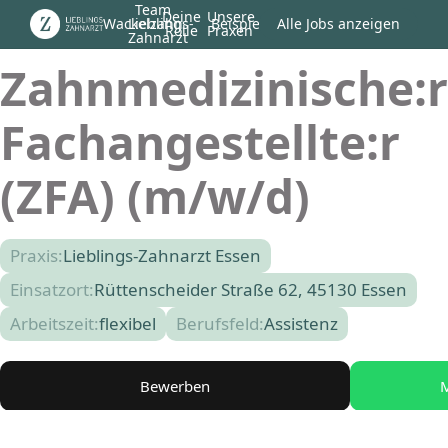
Team
Deine
Unsere
Wackelzahn
Lieblings-
Beispiel
Alle Jobs anzeigen
Rolle
Praxen
Zahnarzt
Zahnmedizinische:r
Fachangestellte:r
(ZFA) (m/w/d)
Praxis:
Lieblings-Zahnarzt Essen
Einsatzort:
Rüttenscheider Straße 62, 45130 Essen
Arbeitszeit:
flexibel
Berufsfeld:
Assistenz
Bewerben
M