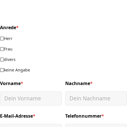
Anrede
*
(required)
Herr
Frau
divers
keine Angabe
Vorname
*
Nachname
*
(required)
(required)
E-Mail-Adresse
*
Telefonnummer
*
(required)
(required)