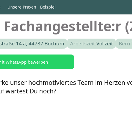
e
Unsere Praxen
Beispiel
 Fachangestellte:r 
astraße 14 a, 44787 Bochum
Arbeitszeit:
Vollzeit
Beruf
it WhatsApp bewerben
tärke unser hochmotiviertes Team im Herzen 
f wartest Du noch?