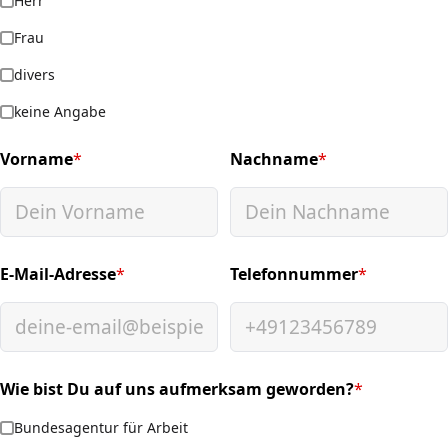
Herr
Frau
divers
keine Angabe
Vorname
*
Nachname
*
(required)
(required)
E-Mail-Adresse
*
Telefonnummer
*
(required)
(required)
Wie bist Du auf uns aufmerksam geworden?
*
(required)
Bundesagentur für Arbeit