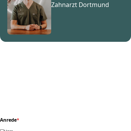
Zahnarzt Dortmund
Anrede
*
(required)