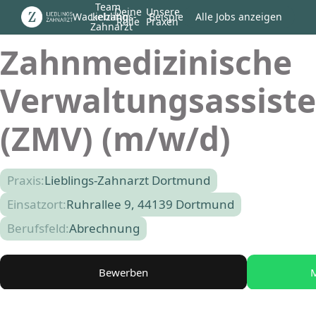
Team
Deine
Unsere
Wackelzahn
Lieblings-
Beispiel
Alle Jobs anzeigen
Rolle
Praxen
Zahnarzt
Zahnmedizinische
Verwaltungsassist
(ZMV) (m/w/d)
Praxis:
Lieblings-Zahnarzt Dortmund
Einsatzort:
Ruhrallee 9, 44139 Dortmund
Berufsfeld:
Abrechnung
Bewerben
M